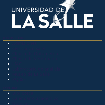
OTROS SITIOS
Admisiones
Ciencia Unisalle
Clínica de Optometría
Clínica de Veterinaria
LIAC
Laboratorio de análisis
Museo de La Salle
PQRSF
EXPLORA
Biblioteca
Calendario académico
Noticias