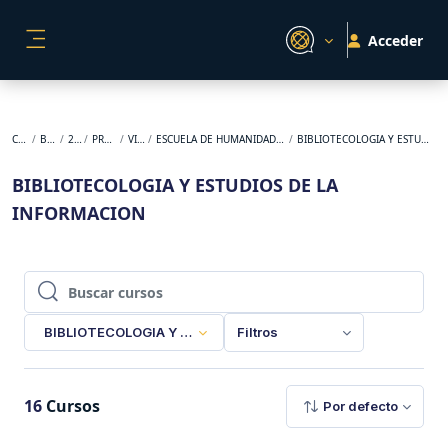
Salta al contenido principal
Acceder
PANEL LATERAL
Cursos
BACKUP
2023-1
PREGRADO
VIRTUAL
ESCUELA DE HUMANIDADES Y ESTUDIOS SOCIALES
BIBLIOTECOLOGIA Y ESTUDIOS DE LA INFORMACION
BIBLIOTECOLOGIA Y ESTUDIOS DE LA
INFORMACION
Buscar cursos
Buscar cursos
BIBLIOTECOLOGIA Y ESTUDIOS DE LA INFORMACION
Filtros
16
Cursos
Por defecto