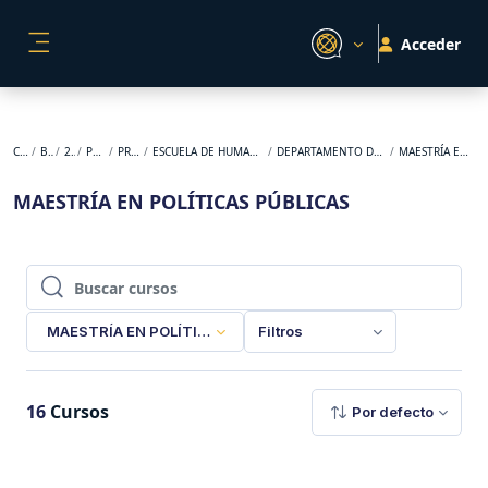
Salta al contenido principal
Acceder
PANEL LATERAL
Cursos
BACKUP
2024-2
POSGRADO
PRESENCIAL
ESCUELA DE HUMANIDADES Y ESTUDIOS SOCIALES
DEPARTAMENTO DE FILOSOFÍA Y HUMANIDADES
MAESTRÍA EN POLÍTICAS PÚBLICAS
MAESTRÍA EN POLÍTICAS PÚBLICAS
Buscar cursos
Buscar cursos
MAESTRÍA EN POLÍTICAS PÚBLICAS
Filtros
16
Cursos
Por defecto