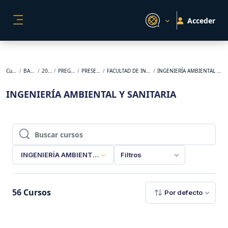
Salta al contenido principal
Acceder
PANEL LATERAL
Cursos
BACKUP
2026-1
PREGRADO
PRESENCIAL
FACULTAD DE INGENIERÍA
INGENIERÍA AMBIENTAL Y SANITARIA
INGENIERÍA AMBIENTAL Y SANITARIA
Buscar cursos
Buscar cursos
INGENIERÍA AMBIENTAL Y SANITARIA
Filtros
56
Cursos
Por defecto