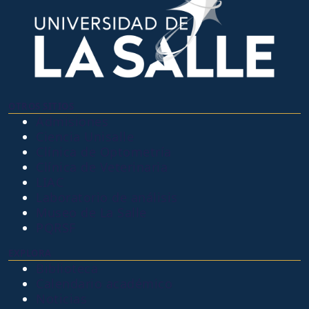
OTROS SITIOS
Admisiones
Ciencia Unisalle
Clínica de Optometría
Clínica de Veterinaria
LIAC
Laboratorio de análisis
Museo de La Salle
PQRSF
EXPLORA
Biblioteca
Calendario académico
Noticias