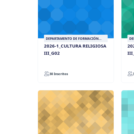
DEPARTAMENTO DE FORMACIÓN
DE
LASALLISTA
LA
2026-1_CULTURA RELIGIOSA
20
III_G02
II
30 Inscritos