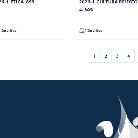
26-1_ETICA_G99
2026-1_CULTURA RELIGIO
II_G99
1 Inscritos
1 Inscritos
1
2
3
4
(current)