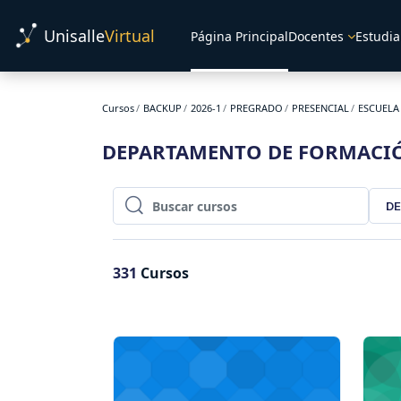
Salta al contenido principal
Unisalle
Virtual
Página Principal
Docentes
Estudia
Cursos
BACKUP
2026-1
PREGRADO
PRESENCIAL
ESCUELA
DEPARTAMENTO DE FORMACIÓ
DE
Buscar cursos
Buscar cursos
331
Cursos