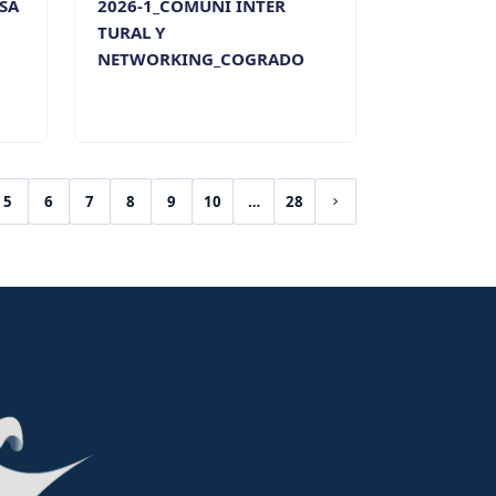
SA
2026-1_COMUNI INTER
TURAL Y
NETWORKING_COGRADO
5
6
7
8
9
10
…
28
Siguiente página