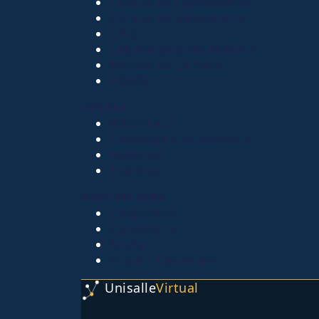
Clínica de Optometría
Clínica de Veterinaria
LIAC
Laboratorio de análisis
Museo de La Salle
PQRSF
EXPLORA
Biblioteca
Calendario académico
Noticias
Eventos
NUESTRAS SEDES
Chapinero
Candelaria
Norte
Yopal - Casanare
Unisalle
Virtual