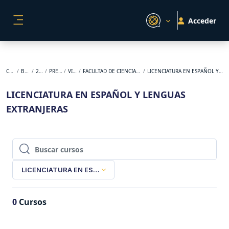
Salta al contenido principal
Acceder
PANEL LATERAL
Cursos
BACKUP
2026-1
PREGRADO
VIRTUAL
FACULTAD DE CIENCIAS DE LA EDUCACIÓN
LICENCIATURA EN ESPAÑOL Y LENGUAS EXTRANJERAS
LICENCIATURA EN ESPAÑOL Y LENGUAS
EXTRANJERAS
Buscar cursos
Buscar cursos
LICENCIATURA EN ESPAÑOL Y LENGUAS EXTRANJERAS
0
Cursos