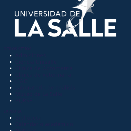
OTROS SITIOS
Admisiones
Ciencia Unisalle
Clínica de Optometría
Clínica de Veterinaria
LIAC
Laboratorio de análisis
Museo de La Salle
PQRSF
EXPLORA
Biblioteca
Calendario académico
Noticias