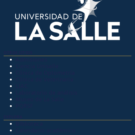
OTROS SITIOS
Admisiones
Ciencia Unisalle
Clínica de Optometría
Clínica de Veterinaria
LIAC
Laboratorio de análisis
Museo de La Salle
PQRSF
EXPLORA
Biblioteca
Calendario académico