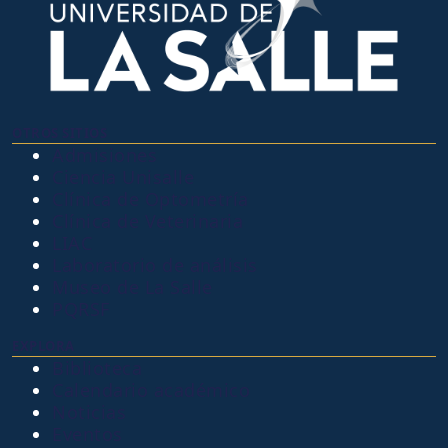
OTROS SITIOS
Admisiones
Ciencia Unisalle
Clínica de Optometría
Clínica de Veterinaria
LIAC
Laboratorio de análisis
Museo de La Salle
PQRSF
EXPLORA
Biblioteca
Calendario académico
Noticias
Eventos