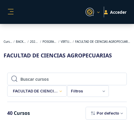
Salta al contenido principal
Acceder
PANEL LATERAL
Cursos
BACKUP
2026-1
POSGRADO
VIRTUAL
FACULTAD DE CIENCIAS AGROPECUARIAS
FACULTAD DE CIENCIAS AGROPECUARIAS
Buscar cursos
Buscar cursos
FACULTAD DE CIENCIAS AGROPECUARIAS
Filtros
40
Cursos
Por defecto