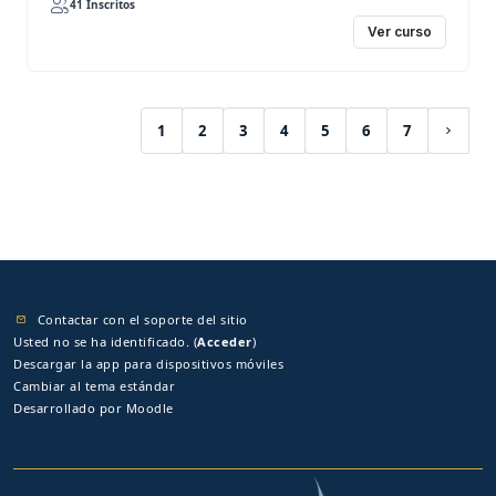
41 Inscritos
Ver curso
1
2
3
4
5
6
7
(current)
Siguie
Contactar con el soporte del sitio
Usted no se ha identificado. (
Acceder
)
Descargar la app para dispositivos móviles
Cambiar al tema estándar
Desarrollado por
Moodle