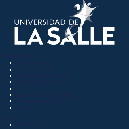
OTROS SITIOS
Admisiones
Ciencia Unisalle
Clínica de Optometría
Clínica de Veterinaria
LIAC
Laboratorio de análisis
Museo de La Salle
PQRSF
EXPLORA
Biblioteca