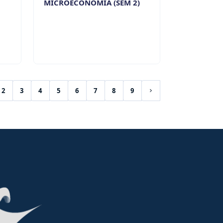
MICROECONOMÍA (SEM 2)
2
3
4
5
6
7
8
9
rent)
Siguiente página