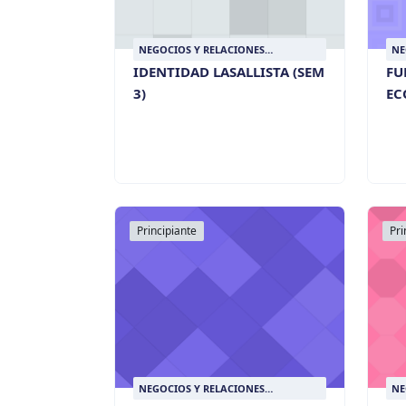
NEGOCIOS Y RELACIONES
NE
INTERNACIONALES
IN
IDENTIDAD LASALLISTA (SEM
FU
3)
EC
Principiante
Pri
NEGOCIOS Y RELACIONES
NE
INTERNACIONALES
IN