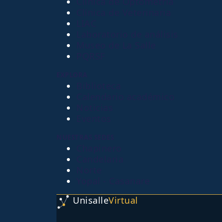
Clínica de Optometría
Clínica de Veterinaria
LIAC
Laboratorio de análisis
Museo de La Salle
PQRSF
EXPLORA
Biblioteca
Calendario académico
Noticias
Eventos
NUESTRAS SEDES
Chapinero
Candelaria
Norte
Yopal - Casanare
Unisalle
Virtual