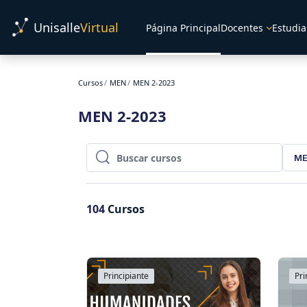
Salta al contenido principal
Unisalle
Virtual
Página Principal
Docentes
Estudia
Cursos
MEN
MEN 2-2023
MEN 2-2023
ME
Buscar cursos
Buscar cursos
104
Cursos
Principiante
Pri