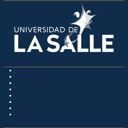
OTROS SITIOS
Admisiones
Ciencia Unisalle
Clínica de Optometría
Clínica de Veterinaria
LIAC
Laboratorio de análisis
Museo de La Salle
PQRSF
EXPLORA