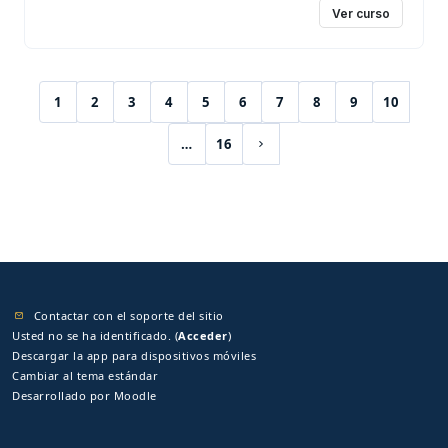
Ver curso
1
2
3
4
5
6
7
8
9
10
(current)
…
16
Siguiente página
Contactar con el soporte del sitio
Usted no se ha identificado. (
Acceder
)
Descargar la app para dispositivos móviles
Cambiar al tema estándar
Desarrollado por
Moodle