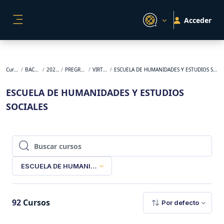
Salta al contenido principal
Acceder
PANEL LATERAL
Cursos
BACKUP
2024-2
PREGRADO
VIRTUAL
ESCUELA DE HUMANIDADES Y ESTUDIOS SOCIALES
ESCUELA DE HUMANIDADES Y ESTUDIOS
SOCIALES
Buscar cursos
Buscar cursos
ESCUELA DE HUMANIDADES Y ESTUDIOS SOCIALES
92
Cursos
Por defecto