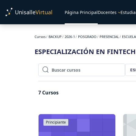
Salta al contenido principal
Unisalle
Virtual
Página Principal
Docentes
Estudia
Cursos
BACKUP
2026-1
POSGRADO
PRESENCIAL
ESCUELA
ESPECIALIZACIÓN EN FINTECH
ES
Buscar cursos
Buscar cursos
7
Cursos
Principiante