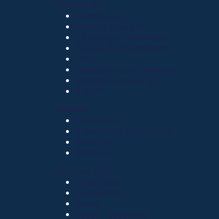
OTROS SITIOS
Admisiones
Ciencia Unisalle
Clínica de Optometría
Clínica de Veterinaria
LIAC
Laboratorio de análisis
Museo de La Salle
PQRSF
EXPLORA
Biblioteca
Calendario académico
Noticias
Eventos
NUESTRAS SEDES
Chapinero
Candelaria
Norte
Yopal - Casanare