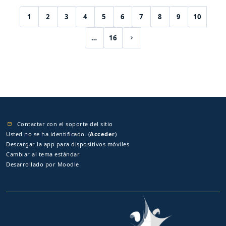
1
2
3
4
5
6
7
8
9
10
(current)
…
16
Siguiente página
Contactar con el soporte del sitio
Usted no se ha identificado. (
Acceder
)
Descargar la app para dispositivos móviles
Cambiar al tema estándar
Desarrollado por
Moodle