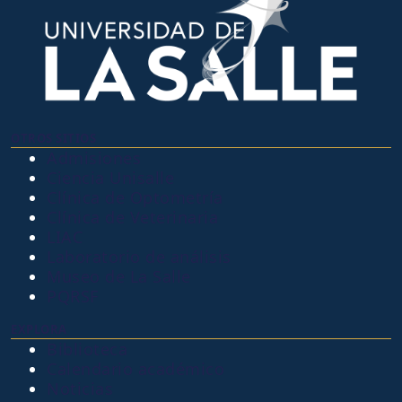
OTROS SITIOS
Admisiones
Ciencia Unisalle
Clínica de Optometría
Clínica de Veterinaria
LIAC
Laboratorio de análisis
Museo de La Salle
PQRSF
EXPLORA
Biblioteca
Calendario académico
Noticias