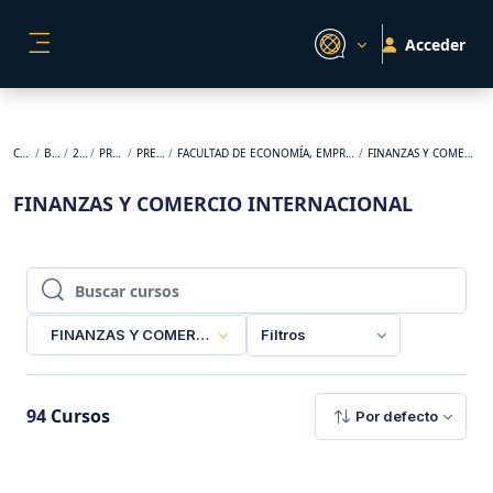
Salta al contenido principal
Acceder
PANEL LATERAL
Cursos
BACKUP
2026-1
PREGRADO
PRESENCIAL
FACULTAD DE ECONOMÍA, EMPRESA Y DESARROLLO SOSTENIBLE
FINANZAS Y COMERCIO INTERNACIONAL
FINANZAS Y COMERCIO INTERNACIONAL
Buscar cursos
Buscar cursos
FINANZAS Y COMERCIO INTERNACIONAL
Filtros
94
Cursos
Por defecto