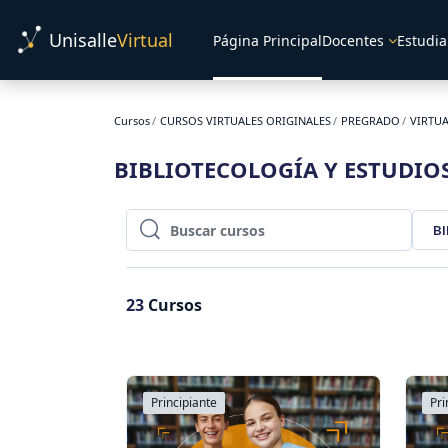
Salta al contenido principal
Unisalle
Virtual
Página Principal
Docentes
Estudia
Cursos
CURSOS VIRTUALES ORIGINALES
PREGRADO
VIRTU
BIBLIOTECOLOGÍA Y ESTUDIO
B
Buscar cursos
Buscar cursos
23
Cursos
Principiante
Pri