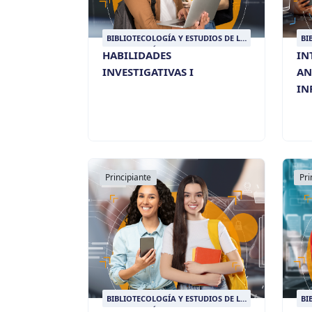
BIBLIOTECOLOGÍA Y ESTUDIOS DE LA
BI
INFORMACIÓN
IN
HABILIDADES
IN
INVESTIGATIVAS I
AN
IN
Principiante
Pri
BIBLIOTECOLOGÍA Y ESTUDIOS DE LA
BI
INFORMACIÓN
IN