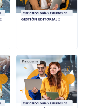
 LA
BIBLIOTECOLOGÍA Y ESTUDIOS DE LA
INFORMACIÓN
I
GESTIÓN EDITORIAL I
Principiante
 LA
BIBLIOTECOLOGÍA Y ESTUDIOS DE LA
INFORMACIÓN