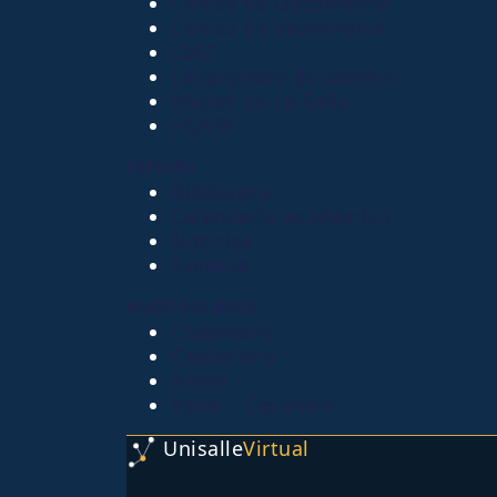
Clínica de Optometría
Clínica de Veterinaria
LIAC
Laboratorio de análisis
Museo de La Salle
PQRSF
EXPLORA
Biblioteca
Calendario académico
Noticias
Eventos
NUESTRAS SEDES
Chapinero
Candelaria
Norte
Yopal - Casanare
Unisalle
Virtual