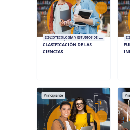
BIBLIOTECOLOGÍA Y ESTUDIOS DE LA
BI
INFORMACIÓN
IN
CLASIFICACIÓN DE LAS
FU
CIENCIAS
IN
Principiante
Pri