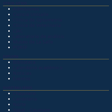
OTROS SITIOS
Admisiones
Ciencia Unisalle
Clínica de Optometría
Clínica de Veterinaria
LIAC
Laboratorio de análisis
Museo de La Salle
PQRSF
EXPLORA
Biblioteca
Calendario académico
Noticias
Eventos
NUESTRAS SEDES
Chapinero
Candelaria
Norte
Yopal - Casanare