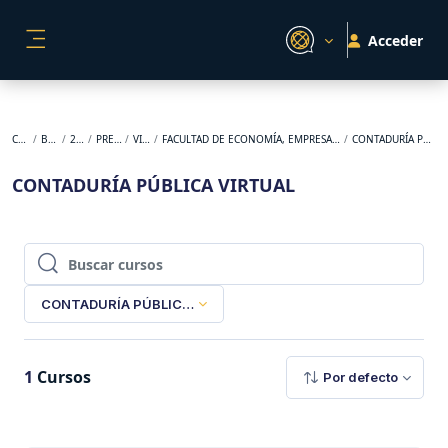
Salta al contenido principal
Acceder
PANEL LATERAL
Cursos
BACKUP
2026-1
PREGRADO
VIRTUAL
FACULTAD DE ECONOMÍA, EMPRESA Y DESARROLLO SOSTENIBLE
CONTADURÍA PÚBLICA VIRTUAL
CONTADURÍA PÚBLICA VIRTUAL
Buscar cursos
Buscar cursos
CONTADURÍA PÚBLICA VIRTUAL
1
Cursos
Por defecto