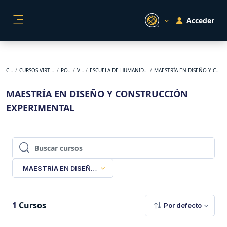
Salta al contenido principal
Acceder
PANEL LATERAL
Cursos
CURSOS VIRTUALES ORIGINALES
POSGRADO
VIRTUAL
ESCUELA DE HUMANIDADES Y ESTUDIOS SOCIALES
MAESTRÍA EN DISEÑO Y CONSTRUCCIÓN EXPERIMENTAL
MAESTRÍA EN DISEÑO Y CONSTRUCCIÓN
EXPERIMENTAL
Buscar cursos
Buscar cursos
MAESTRÍA EN DISEÑO Y CONSTRUCCIÓN EXPERIMENTAL
1
Cursos
Por defecto