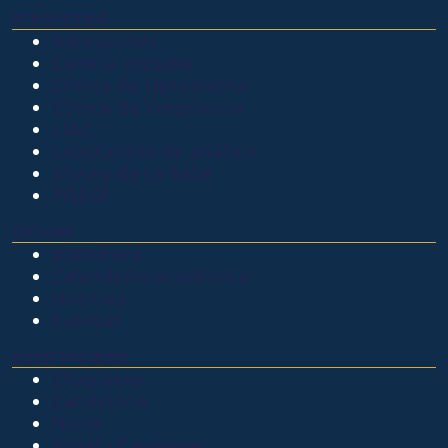
OTROS SITIOS
Admisiones
Ciencia Unisalle
Clínica de Optometría
Clínica de Veterinaria
LIAC
Laboratorio de análisis
Museo de La Salle
PQRSF
EXPLORA
Biblioteca
Calendario académico
Noticias
Eventos
NUESTRAS SEDES
Chapinero
Candelaria
Norte
Yopal - Casanare