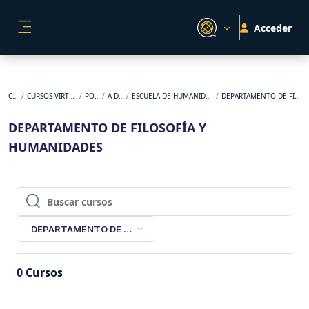
Salta al contenido principal
Acceder
PANEL LATERAL
Cursos
CURSOS VIRTUALES ORIGINALES
POSGRADO
A DISTANCIA
ESCUELA DE HUMANIDADES Y ESTUDIOS SOCIALES
DEPARTAMENTO DE FILOSOFÍA Y HUMANIDADES
DEPARTAMENTO DE FILOSOFÍA Y
HUMANIDADES
Buscar cursos
Buscar cursos
DEPARTAMENTO DE FILOSOFÍA Y HUMANIDADES
0
Cursos