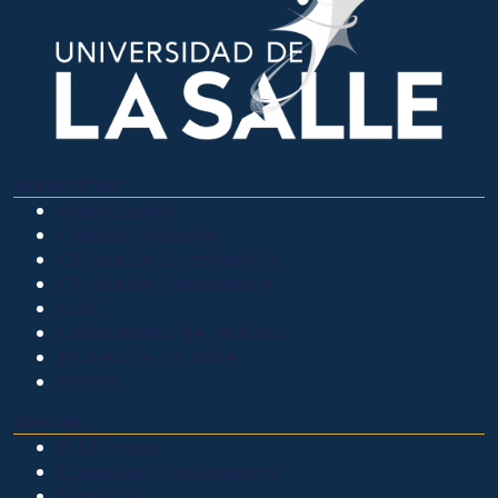
OTROS SITIOS
Admisiones
Ciencia Unisalle
Clínica de Optometría
Clínica de Veterinaria
LIAC
Laboratorio de análisis
Museo de La Salle
PQRSF
EXPLORA
Biblioteca
Calendario académico
Noticias