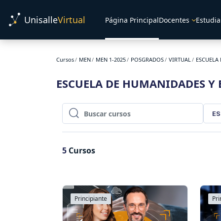
Salta al contenido principal
Unisalle
Virtual
Página Principal
Docentes
Estudia
Cursos
MEN
MEN 1-2025
POSGRADOS
VIRTUAL
ESCUELA 
ESCUELA DE HUMANIDADES Y 
ES
Buscar cursos
Buscar cursos
5
Cursos
Principiante
Pri