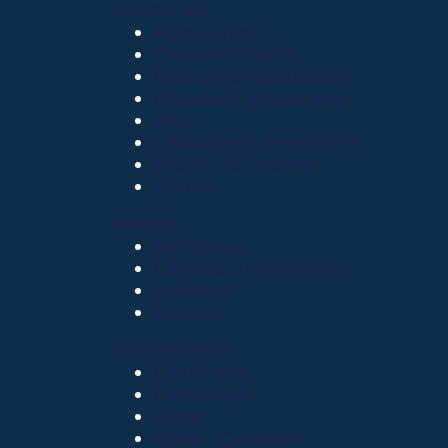
OTROS SITIOS
Admisiones
Ciencia Unisalle
Clínica de Optometría
Clínica de Veterinaria
LIAC
Laboratorio de análisis
Museo de La Salle
PQRSF
EXPLORA
Biblioteca
Calendario académico
Noticias
Eventos
NUESTRAS SEDES
Chapinero
Candelaria
Norte
Yopal - Casanare