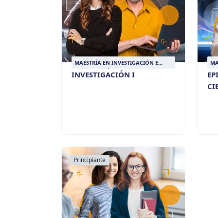
MAESTRÍA EN INVESTIGACIÓN E
MA
INTERVENCIÓN SOCIAL
IN
INVESTIGACIÓN I
EP
CI
Principiante