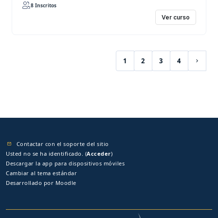
8 Inscritos
Ver curso
1
2
3
4
(current)
Siguie
Contactar con el soporte del sitio
Usted no se ha identificado. (
Acceder
)
Descargar la app para dispositivos móviles
Cambiar al tema estándar
Desarrollado por
Moodle