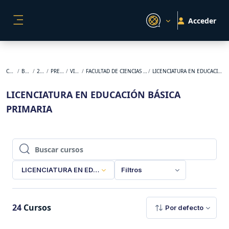
Salta al contenido principal
Acceder
PANEL LATERAL
Cursos
BACKUP
2026-1
PREGRADO
VIRTUAL
FACULTAD DE CIENCIAS DE LA EDUCACIÓN
LICENCIATURA EN EDUCACIÓN BÁSICA PRIMARIA
LICENCIATURA EN EDUCACIÓN BÁSICA
PRIMARIA
Buscar cursos
Buscar cursos
LICENCIATURA EN EDUCACIÓN BÁSICA PRIMARIA
Filtros
24
Cursos
Por defecto