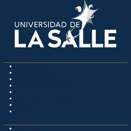
OTROS SITIOS
Admisiones
Ciencia Unisalle
Clínica de Optometría
Clínica de Veterinaria
LIAC
Laboratorio de análisis
Museo de La Salle
PQRSF
EXPLORA
Biblioteca