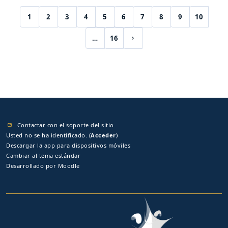
1
2
3
4
5
6
7
8
9
10
(current)
…
16
Siguiente página
Contactar con el soporte del sitio
Usted no se ha identificado. (
Acceder
)
Descargar la app para dispositivos móviles
Cambiar al tema estándar
Desarrollado por
Moodle