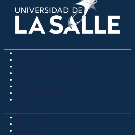
OTROS SITIOS
Admisiones
Ciencia Unisalle
Clínica de Optometría
Clínica de Veterinaria
LIAC
Laboratorio de análisis
Museo de La Salle
PQRSF
EXPLORA
Biblioteca
Calendario académico
Noticias