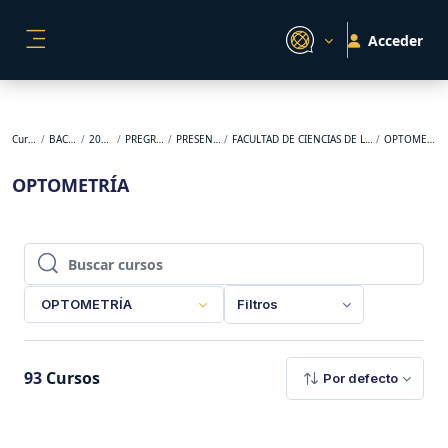
Salta al contenido principal
Acceder
PANEL LATERAL
Cursos
BACKUP
2026-1
PREGRADO
PRESENCIAL
FACULTAD DE CIENCIAS DE LA SALUD
OPTOMETRÍA
OPTOMETRÍA
Buscar cursos
Buscar cursos
OPTOMETRÍA
Filtros
93
Cursos
Por defecto