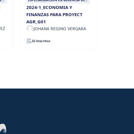
PROYECTOS AGROPECUARIOS
E
2024-1_ECONOMIA Y
SOSTENIBLES
FINANZAS PARA PROYECT
AGR_G01
REZ
JOHANA REGINO VERGARA
32 Inscritos