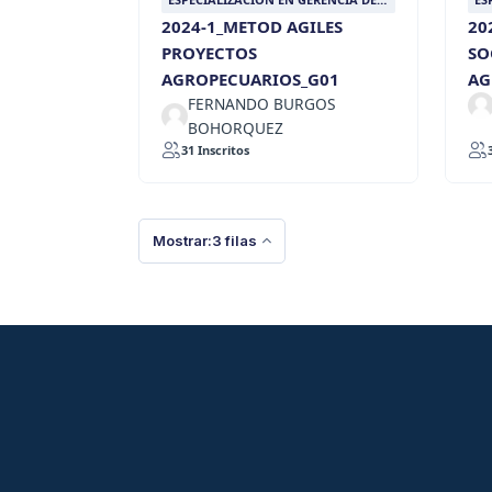
PROYECTOS AGROPECUARIOS
PR
2024-1_METOD AGILES
20
SOSTENIBLES
SO
PROYECTOS
SO
AGROPECUARIOS_G01
AG
FERNANDO BURGOS
BOHORQUEZ
31 Inscritos
Mostrar:3 filas