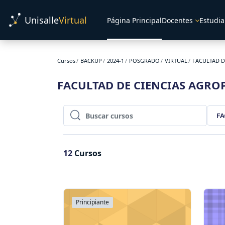
Salta al contenido principal
Unisalle
Virtual
Página Principal
Docentes
Estudia
Cursos
BACKUP
2024-1
POSGRADO
VIRTUAL
FACULTAD D
FACULTAD DE CIENCIAS AGRO
FA
Buscar cursos
Buscar cursos
12
Cursos
Principiante