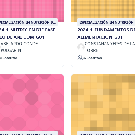
PECIALIZACIÓN EN NUTRICIÓN DE
ESPECIALIZACIÓN EN NUTRICIÓN
IMALES DE COMPAÑÍA
ANIMALES DE COMPAÑÍA
24-1_NUTRIC EN DIF FASE
2024-1_FUNDAMENTOS D
SIO DE ANI COM_G01
ALIMENTACION_G01
ABELARDO CONDE
CONSTANZA YEPES DE LA
PULGARIN
TORRE
38 Inscritos
37 Inscritos
PECIALIZACIÓN EN GERENCIA DE
ESPECIALIZACIÓN EN GERENCIA D