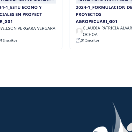
OYECTOS AGROPECUARIOS
PROYECTOS AGROPECUARIOS
24-1_ESTU ECONO Y
2024-1_FORMULACION D
STENIBLES
SOSTENIBLES
CIALES EN PROYECT
PROYECTOS
R_G01
AGROPECUARI_G01
CLAUDIA PATRICIA ALVA
WILSON VERGARA VERGARA
OCHOA
31 Inscritos
31 Inscritos