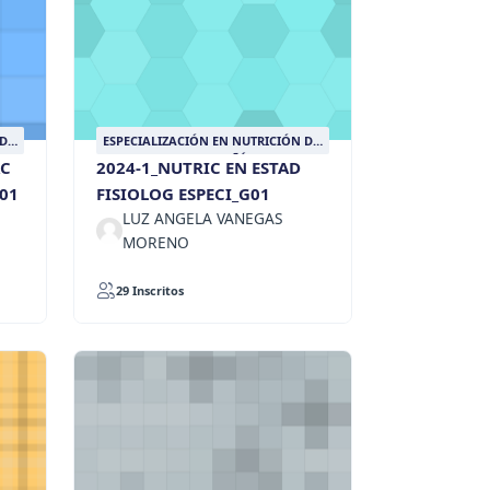
 DE
ESPECIALIZACIÓN EN NUTRICIÓN DE
ANIMALES DE COMPAÑÍA
AC
2024-1_NUTRIC EN ESTAD
01
FISIOLOG ESPECI_G01
LUZ ANGELA VANEGAS
MORENO
29 Inscritos