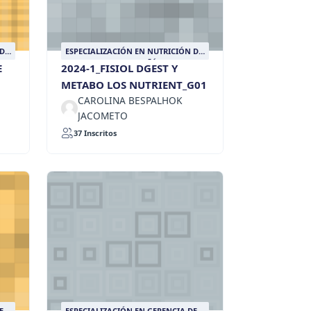
 DE
ESPECIALIZACIÓN EN NUTRICIÓN DE
ANIMALES DE COMPAÑÍA
E
2024-1_FISIOL DGEST Y
METABO LOS NUTRIENT_G01
CAROLINA BESPALHOK
JACOMETO
37 Inscritos
E
ESPECIALIZACIÓN EN GERENCIA DE