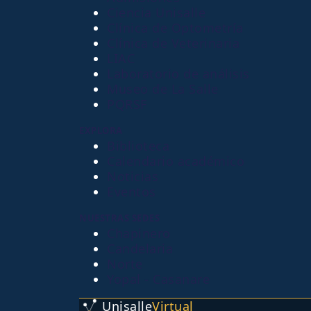
Ciencia Unisalle
Clínica de Optometría
Clínica de Veterinaria
LIAC
Laboratorio de análisis
Museo de La Salle
PQRSF
EXPLORA
Biblioteca
Calendario académico
Noticias
Eventos
NUESTRAS SEDES
Chapinero
Candelaria
Norte
Yopal - Casanare
Unisalle
Virtual