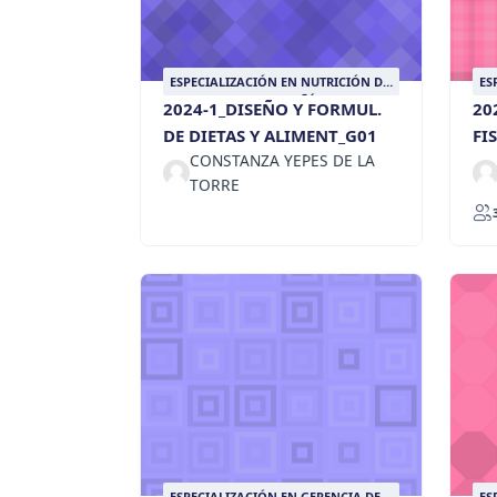
ESPECIALIZACIÓN EN NUTRICIÓN DE
ES
ANIMALES DE COMPAÑÍA
AN
2024-1_DISEÑO Y FORMUL.
20
DE DIETAS Y ALIMENT_G01
FI
CONSTANZA YEPES DE LA
TORRE
ESPECIALIZACIÓN EN GERENCIA DE
ES