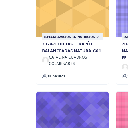
ESPECIALIZACIÓN EN NUTRICIÓN DE
ES
ANIMALES DE COMPAÑÍA
AN
2024-1_DIETAS TERAPÉU
20
BALANCEADAS NATURA_G01
NA
CATALINA CUADROS
FE
COLMENARES
30 Inscritos