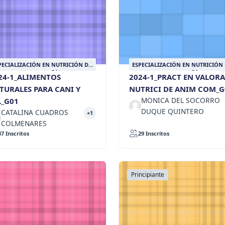
PECIALIZACIÓN EN NUTRICIÓN DE
ESPECIALIZACIÓN EN NUTRICIÓN
IMALES DE COMPAÑÍA
ANIMALES DE COMPAÑÍA
24-1_ALIMENTOS
2024-1_PRACT EN VALOR
TURALES PARA CANI Y
NUTRICI DE ANIM COM_G
MONICA DEL SOCORRO
L_G01
DUQUE QUINTERO
CATALINA CUADROS
+1
COLMENARES
37 Inscritos
29 Inscritos
Principiante