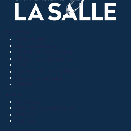
OTROS SITIOS
Admisiones
Ciencia Unisalle
Clínica de Optometría
Clínica de Veterinaria
LIAC
Laboratorio de análisis
Museo de La Salle
PQRSF
EXPLORA
Biblioteca
Calendario académico
Noticias
Eventos