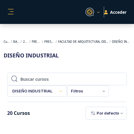
Salta al contenido principal
Acceder
PANEL LATERAL
Cursos
BACKUP
2024-2
PREGRADO
PRESENCIAL
FACULTAD DE ARQUITECTURA, DISEÑO Y URBANISMO
DISEÑO INDUSTRIAL
DISEÑO INDUSTRIAL
Buscar cursos
Buscar cursos
DISEÑO INDUSTRIAL
Filtros
20
Cursos
Por defecto