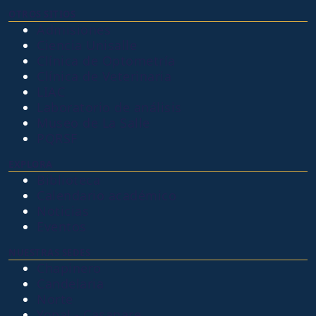
OTROS SITIOS
Admisiones
Ciencia Unisalle
Clínica de Optometría
Clínica de Veterinaria
LIAC
Laboratorio de análisis
Museo de La Salle
PQRSF
EXPLORA
Biblioteca
Calendario académico
Noticias
Eventos
NUESTRAS SEDES
Chapinero
Candelaria
Norte
Yopal - Casanare