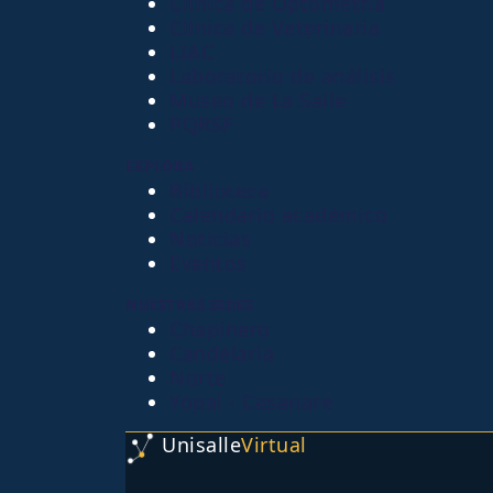
Clínica de Optometría
Clínica de Veterinaria
LIAC
Laboratorio de análisis
Museo de La Salle
PQRSF
EXPLORA
Biblioteca
Calendario académico
Noticias
Eventos
NUESTRAS SEDES
Chapinero
Candelaria
Norte
Yopal - Casanare
Unisalle
Virtual