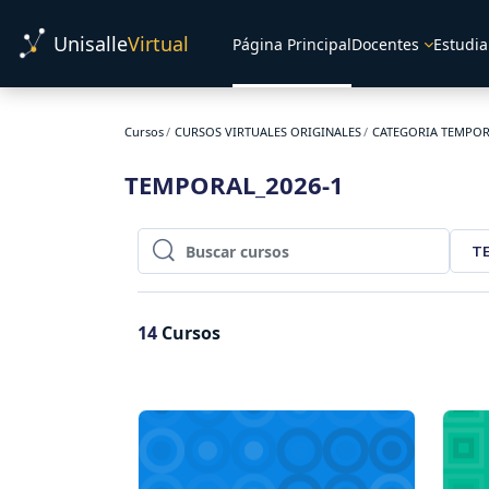
Salta al contenido principal
Unisalle
Virtual
Página Principal
Docentes
Estudia
Cursos
CURSOS VIRTUALES ORIGINALES
CATEGORIA TEMPO
TEMPORAL_2026-1
T
Buscar cursos
Buscar cursos
14
Cursos