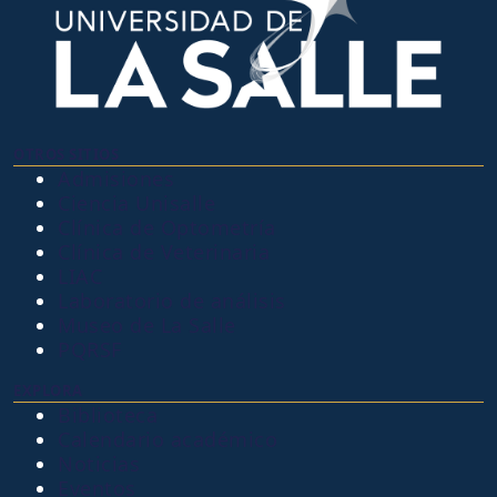
OTROS SITIOS
Admisiones
Ciencia Unisalle
Clínica de Optometría
Clínica de Veterinaria
LIAC
Laboratorio de análisis
Museo de La Salle
PQRSF
EXPLORA
Biblioteca
Calendario académico
Noticias
Eventos