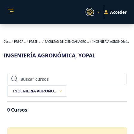
Salta al contenido principal
Acceder
PANEL LATERAL
Cursos
PREGRADO
PRESENCIAL
FACULTAD DE CIENCIAS AGROPECUARIAS
INGENIERÍA AGRONÓMICA, YOPAL
INGENIERÍA AGRONÓMICA, YOPAL
Buscar cursos
Buscar cursos
INGENIERÍA AGRONÓMICA, YOPAL
0
Cursos