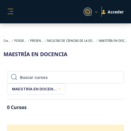
Salta al contenido principal
Acceder
PANEL LATERAL
Cursos
POSGRADO
PRESENCIAL
FACULTAD DE CIENCIAS DE LA EDUCACIÓN
MAESTRÍA EN DOCENCIA
MAESTRÍA EN DOCENCIA
Buscar cursos
Buscar cursos
MAESTRÍA EN DOCENCIA
0
Cursos