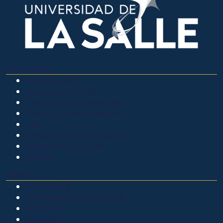
OTROS SITIOS
Admisiones
Ciencia Unisalle
Clínica de Optometría
Clínica de Veterinaria
LIAC
Laboratorio de análisis
Museo de La Salle
PQRSF
EXPLORA
Biblioteca
Calendario académico
Noticias
Eventos