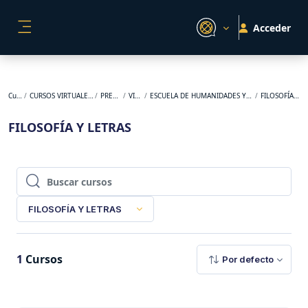
Salta al contenido principal
Acceder
PANEL LATERAL
Cursos
CURSOS VIRTUALES ORIGINALES
PREGRADO
VIRTUAL
ESCUELA DE HUMANIDADES Y ESTUDIOS SOCIALES
FILOSOFÍA Y LETRAS
FILOSOFÍA Y LETRAS
Buscar cursos
Buscar cursos
FILOSOFÍA Y LETRAS
1
Cursos
Por defecto