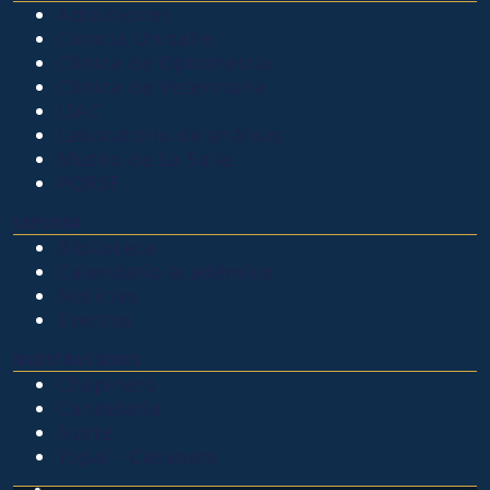
Admisiones
Ciencia Unisalle
Clínica de Optometría
Clínica de Veterinaria
LIAC
Laboratorio de análisis
Museo de La Salle
PQRSF
EXPLORA
Biblioteca
Calendario académico
Noticias
Eventos
NUESTRAS SEDES
Chapinero
Candelaria
Norte
Yopal - Casanare