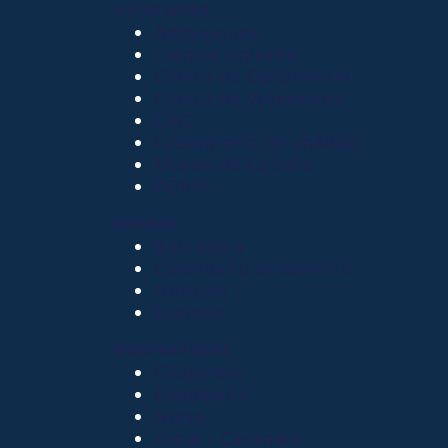
OTROS SITIOS
Admisiones
Ciencia Unisalle
Clínica de Optometría
Clínica de Veterinaria
LIAC
Laboratorio de análisis
Museo de La Salle
PQRSF
EXPLORA
Biblioteca
Calendario académico
Noticias
Eventos
NUESTRAS SEDES
Chapinero
Candelaria
Norte
Yopal - Casanare