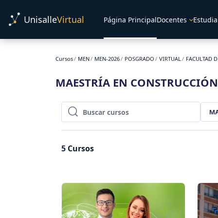
Salta al contenido principal
Unisalle
Virtual
Página Principal
Docentes
Estudia
Cursos
MEN
MEN-2026
POSGRADO
VIRTUAL
FACULTAD D
MAESTRÍA EN CONSTRUCCIÓN 
MA
Buscar cursos
Buscar cursos
5
Cursos