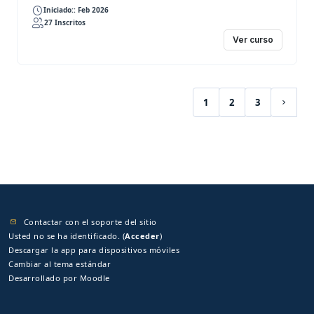
Iniciado:: Feb 2026
27 Inscritos
Ver curso
1
2
3
(current)
Siguie
Contactar con el soporte del sitio
Usted no se ha identificado. (
Acceder
)
Descargar la app para dispositivos móviles
Cambiar al tema estándar
Desarrollado por
Moodle