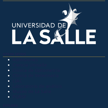
OTROS SITIOS
Admisiones
Ciencia Unisalle
Clínica de Optometría
Clínica de Veterinaria
LIAC
Laboratorio de análisis
Museo de La Salle
PQRSF
EXPLORA