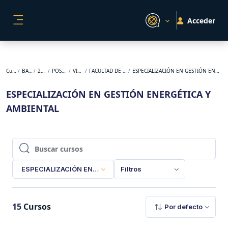
Salta al contenido principal
Acceder
PANEL LATERAL
Cursos
BACKUP
2026-1
POSGRADO
VIRTUAL
FACULTAD DE INGENIERÍA
ESPECIALIZACIÓN EN GESTIÓN ENERGÉTICA Y AMBIENTAL
ESPECIALIZACIÓN EN GESTIÓN ENERGÉTICA Y
AMBIENTAL
Buscar cursos
Buscar cursos
ESPECIALIZACIÓN EN GESTIÓN ENERGÉTICA Y AMBIENTAL
Filtros
15
Cursos
Por defecto