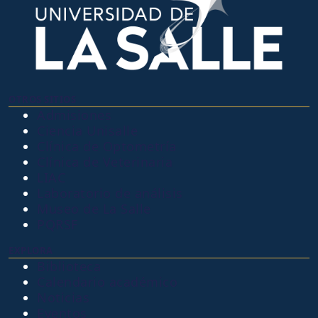
OTROS SITIOS
Admisiones
Ciencia Unisalle
Clínica de Optometría
Clínica de Veterinaria
LIAC
Laboratorio de análisis
Museo de La Salle
PQRSF
EXPLORA
Biblioteca
Calendario académico
Noticias
Eventos