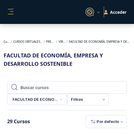
Salta al contenido principal
Acceder
PANEL LATERAL
Cursos
CURSOS VIRTUALES ORIGINALES
PREGRADO
VIRTUAL
FACULTAD DE ECONOMÍA, EMPRESA Y DESARROLLO SOSTENIBLE
FACULTAD DE ECONOMÍA, EMPRESA Y
DESARROLLO SOSTENIBLE
Buscar cursos
Buscar cursos
FACULTAD DE ECONOMÍA, EMPRESA Y DESARROLLO SOSTENI
Filtros
29
Cursos
Por defecto