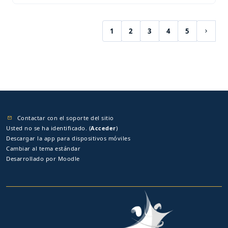
1
2
3
4
5
(current)
Siguie
Contactar con el soporte del sitio
Usted no se ha identificado. (
Acceder
)
Descargar la app para dispositivos móviles
Cambiar al tema estándar
Desarrollado por
Moodle