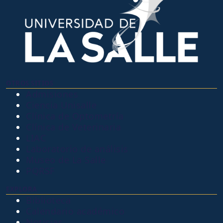
OTROS SITIOS
Admisiones
Ciencia Unisalle
Clínica de Optometría
Clínica de Veterinaria
LIAC
Laboratorio de análisis
Museo de La Salle
PQRSF
EXPLORA
Biblioteca
Calendario académico
Noticias