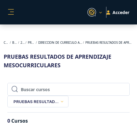
Salta al contenido principal
Acceder
PANEL LATERAL
Cursos
BACKUP
2026-1
PREGRADO
DIRECCION DE CURRICULO APRENDIZAJE Y EVALUACION
PRUEBAS RESULTADOS DE APRENDIZAJE MESOCURRICULARES
PRUEBAS RESULTADOS DE APRENDIZAJE
MESOCURRICULARES
Buscar cursos
Buscar cursos
PRUEBAS RESULTADOS DE APRENDIZAJE MESOCURRICULAR
0
Cursos