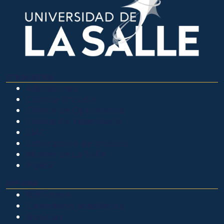
OTROS SITIOS
Admisiones
Ciencia Unisalle
Clínica de Optometría
Clínica de Veterinaria
LIAC
Laboratorio de análisis
Museo de La Salle
PQRSF
EXPLORA
Biblioteca
Calendario académico
Noticias