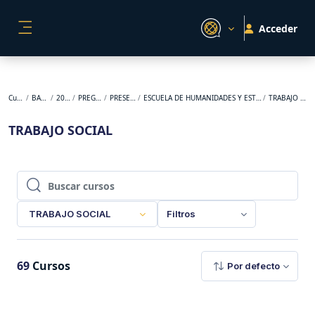
Salta al contenido principal
Acceder
PANEL LATERAL
Cursos
BACKUP
2026-1
PREGRADO
PRESENCIAL
ESCUELA DE HUMANIDADES Y ESTUDIOS SOCIALES
TRABAJO SOCIAL
TRABAJO SOCIAL
Buscar cursos
Buscar cursos
TRABAJO SOCIAL
Filtros
69
Cursos
Por defecto