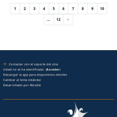
1
2
3
4
5
6
7
8
9
10
(current)
…
12
Siguiente página
Contactar con el soporte del sitio
Usted no se ha identificado. (
Acceder
)
Descargar la app para dispositivos móviles
Cambiar al tema estándar
Desarrollado por
Moodle