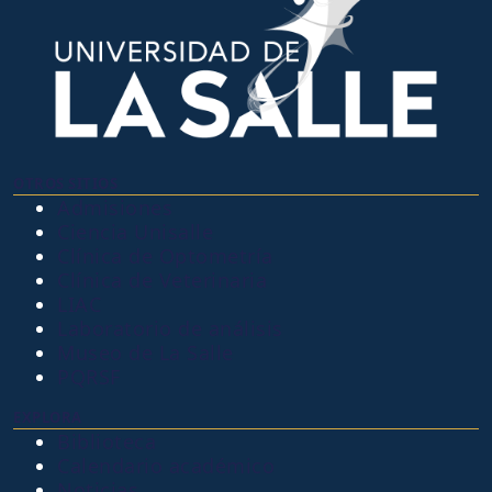
OTROS SITIOS
Admisiones
Ciencia Unisalle
Clínica de Optometría
Clínica de Veterinaria
LIAC
Laboratorio de análisis
Museo de La Salle
PQRSF
EXPLORA
Biblioteca
Calendario académico
Noticias