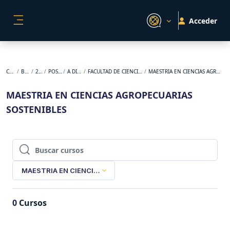
Salta al contenido principal
Acceder
PANEL LATERAL
Cursos
BACKUP
2024-2
POSGRADO
A DISTANCIA
FACULTAD DE CIENCIAS AGROPECUARIAS
MAESTRIA EN CIENCIAS AGROPECUARIAS SOSTENIBLES
MAESTRIA EN CIENCIAS AGROPECUARIAS
SOSTENIBLES
Buscar cursos
Buscar cursos
MAESTRIA EN CIENCIAS AGROPECUARIAS SOSTENIBLES
0
Cursos