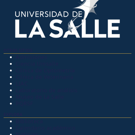
OTROS SITIOS
Admisiones
Ciencia Unisalle
Clínica de Optometría
Clínica de Veterinaria
LIAC
Laboratorio de análisis
Museo de La Salle
PQRSF
EXPLORA
Biblioteca
Calendario académico
Noticias