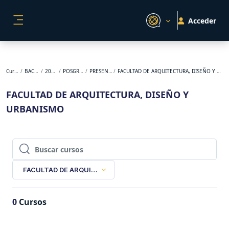
Salta al contenido principal
Acceder
PANEL LATERAL
Cursos
BACKUP
2026-1
POSGRADO
PRESENCIAL
FACULTAD DE ARQUITECTURA, DISEÑO Y URBANISMO
FACULTAD DE ARQUITECTURA, DISEÑO Y
URBANISMO
Buscar cursos
Buscar cursos
FACULTAD DE ARQUITECTURA, DISEÑO Y URBANISMO
0
Cursos