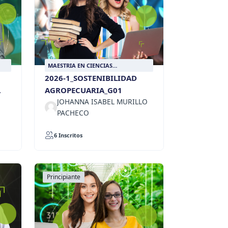
MAESTRIA EN CIENCIAS
AGROPECUARIAS SOSTENIBLES
2026-1_SOSTENIBILIDAD
L
AGROPECUARIA_G01
JOHANNA ISABEL MURILLO
PACHECO
6 Inscritos
Principiante