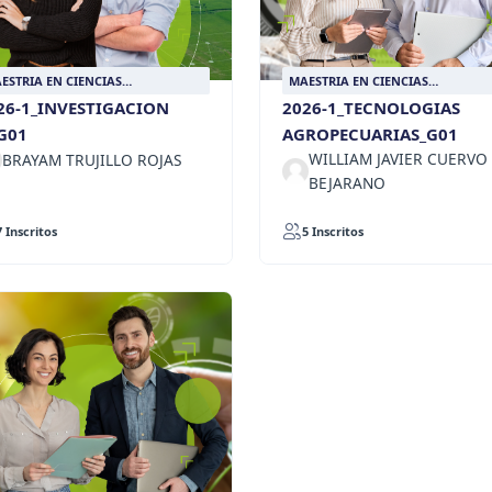
ESTRIA EN CIENCIAS
MAESTRIA EN CIENCIAS
ROPECUARIAS SOSTENIBLES
AGROPECUARIAS SOSTENIBLES
26-1_INVESTIGACION
2026-1_TECNOLOGIAS
_G01
AGROPECUARIAS_G01
WILLIAM JAVIER CUERVO
BRAYAM TRUJILLO ROJAS
BEJARANO
7 Inscritos
5 Inscritos