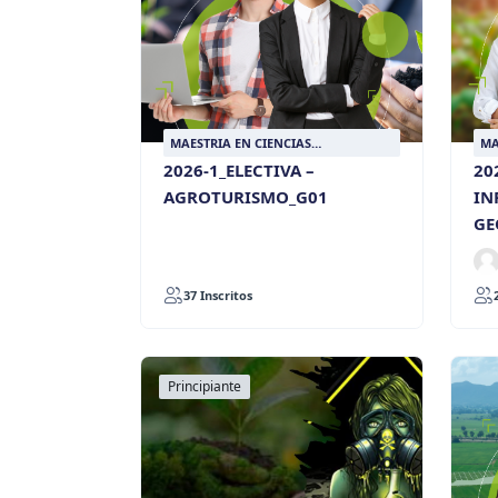
MAESTRIA EN CIENCIAS
MA
AGROPECUARIAS SOSTENIBLES
AG
2026-1_ELECTIVA –
20
AGROTURISMO_G01
IN
GE
37 Inscritos
Principiante