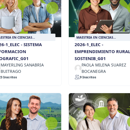
ESTRIA EN CIENCIAS
MAESTRIA EN CIENCIAS
ROPECUARIAS SOSTENIBLES
AGROPECUARIAS SOSTENIBLES
26-1_ELEC - SISTEMA
2026-1_ELEC -
FORMACION
EMPRENDIMIENTO RURA
OGRAFIC_G01
SOSTENIB_G01
MAYERLING SANABRIA
PAOLA MILENA SUAREZ
BUITRAGO
BOCANEGRA
23 Inscritos
9 Inscritos