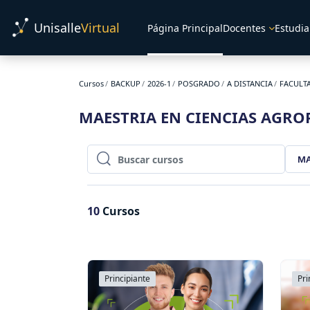
Salta al contenido principal
Unisalle
Virtual
Página Principal
Docentes
Estudia
Cursos
BACKUP
2026-1
POSGRADO
A DISTANCIA
FACULT
MAESTRIA EN CIENCIAS AGRO
MA
Buscar cursos
Buscar cursos
10
Cursos
Principiante
Pri