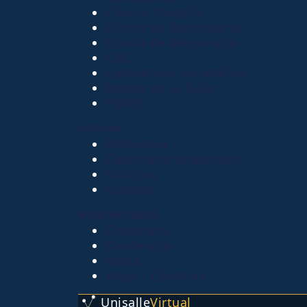
Ciencia Unisalle
Clínica de Optometría
Clínica de Veterinaria
LIAC
Laboratorio de análisis
Museo de La Salle
PQRSF
EXPLORA
Biblioteca
Calendario académico
Noticias
Eventos
NUESTRAS SEDES
Chapinero
Candelaria
Norte
Yopal - Casanare
Unisalle
Virtual