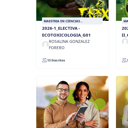
MAESTRIA EN CIENCIAS
MA
AGROPECUARIAS SOSTENIBLES
AG
2026-1_ELECTIVA -
20
ECOTOXICOLOGIA_G01
II
ROSALINA GONZALEZ
FORERO
13 Inscritos