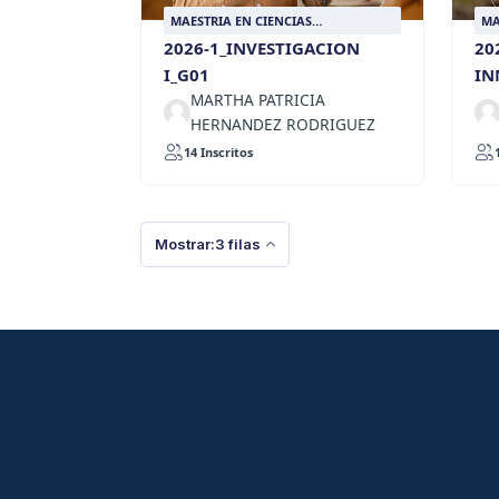
MAESTRIA EN CIENCIAS
MA
AGROPECUARIAS SOSTENIBLES
AG
2026-1_INVESTIGACION
20
I_G01
IN
MARTHA PATRICIA
HERNANDEZ RODRIGUEZ
14 Inscritos
Mostrar:3 filas