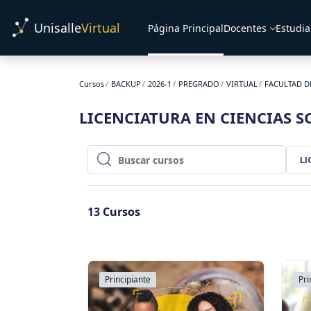
Salta al contenido principal
Unisalle
Virtual
Página Principal
Docentes
Estudia
Cursos
BACKUP
2026-1
PREGRADO
VIRTUAL
FACULTAD D
LICENCIATURA EN CIENCIAS S
LI
Buscar cursos
Buscar cursos
13
Cursos
Principiante
Pri