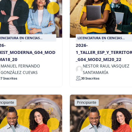
CENCIATURA EN CIENCIAS
LICENCIATURA EN CIENCIAS
CIALES CON ÉNFASIS EN HISTORIA
SOCIALES CON ÉNFASIS EN HISTO
26-
2026-
HIST_MODERNA_G04_MOD
1_TALLER_ESP_Y_TERRITO
MA18_20
_G04_MOD2_MI20_22
MANUEL FERNANDO
NESTOR RAUL VASQUEZ
GONZÁLEZ CUEVAS
SANTAMARÍA
17 Inscritos
30 Inscritos
ncipiante
Principiante