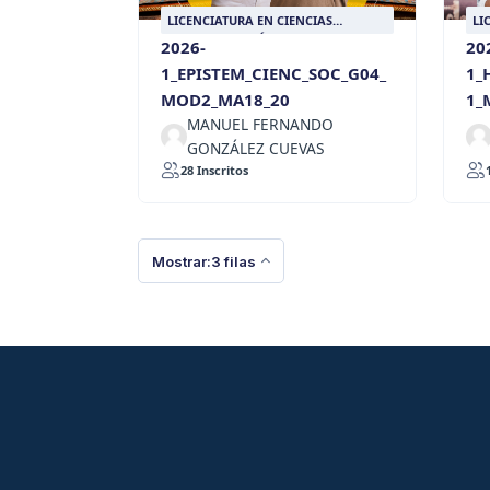
LICENCIATURA EN CIENCIAS
LI
SOCIALES CON ÉNFASIS EN HISTORIA
SO
2026-
20
1_EPISTEM_CIENC_SOC_G04_
1_
MOD2_MA18_20
1_
MANUEL FERNANDO
GONZÁLEZ CUEVAS
28 Inscritos
Mostrar:3 filas