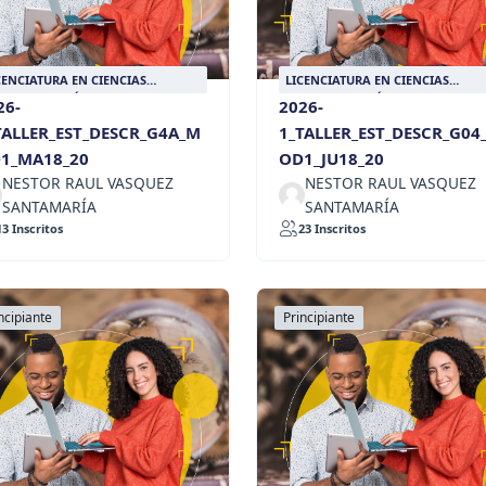
CENCIATURA EN CIENCIAS
LICENCIATURA EN CIENCIAS
CIALES CON ÉNFASIS EN HISTORIA
SOCIALES CON ÉNFASIS EN HISTO
26-
2026-
TALLER_EST_DESCR_G4A_M
1_TALLER_EST_DESCR_G04
1_MA18_20
OD1_JU18_20
NESTOR RAUL VASQUEZ
NESTOR RAUL VASQUEZ
SANTAMARÍA
SANTAMARÍA
13 Inscritos
23 Inscritos
ncipiante
Principiante