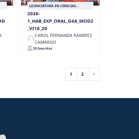
LICENCIATURA EN CIENCIAS
RIA
SOCIALES CON ÉNFASIS EN HISTORIA
2026-
OD
1_HAB_EXP_ORAL_G4A_MOD2
_VI18_20
A
CAROL FERNANDA RAMIREZ
CAMARGO
10 Inscritos
1
2
(current)
Siguiente página