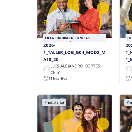
LICENCIATURA EN CIENCIAS
LI
SOCIALES CON ÉNFASIS EN HISTORIA
SO
2026-
20
1_TALLER_LOG_G04_MOD2_M
1_
A18_20
1_
LUIS ALEJANDRO CORTES
CELY
18 Inscritos
Principiante
Pri