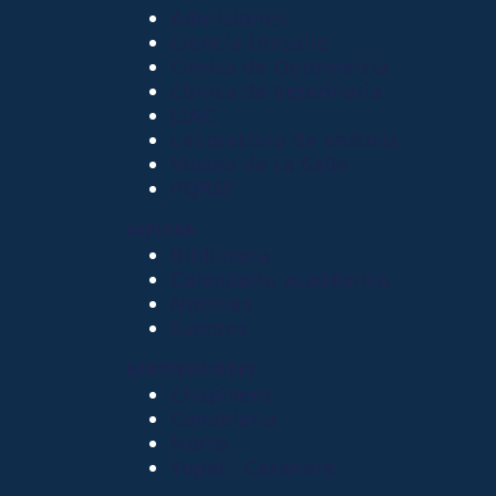
Admisiones
Ciencia Unisalle
Clínica de Optometría
Clínica de Veterinaria
LIAC
Laboratorio de análisis
Museo de La Salle
PQRSF
EXPLORA
Biblioteca
Calendario académico
Noticias
Eventos
NUESTRAS SEDES
Chapinero
Candelaria
Norte
Yopal - Casanare