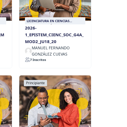
LICENCIATURA EN CIENCIAS
RIA
SOCIALES CON ÉNFASIS EN HISTORIA
2026-
_M
1_EPISTEM_CIENC_SOC_G4A_
MOD2_JU18_20
MANUEL FERNANDO
GONZÁLEZ CUEVAS
7 Inscritos
Principiante