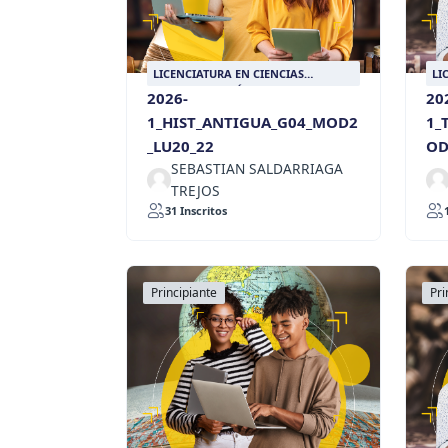
LICENCIATURA EN CIENCIAS
LI
SOCIALES CON ÉNFASIS EN HISTORIA
SO
2026-
20
1_HIST_ANTIGUA_G04_MOD2
1_
_LU20_22
OD
SEBASTIAN SALDARRIAGA
TREJOS
31 Inscritos
Principiante
Pri