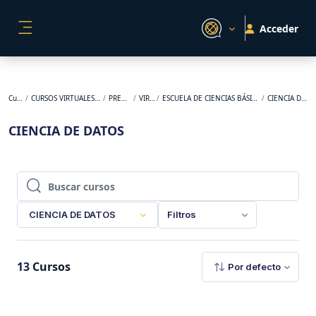
Salta al contenido principal
Acceder
PANEL LATERAL
Cursos
CURSOS VIRTUALES ORIGINALES
PREGRADO
VIRTUAL
ESCUELA DE CIENCIAS BÁSICAS Y APLICADAS
CIENCIA DE DATOS
CIENCIA DE DATOS
Buscar cursos
Buscar cursos
CIENCIA DE DATOS
Filtros
13
Cursos
Por defecto