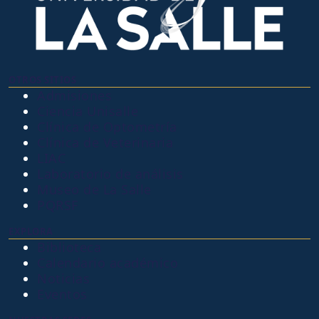
OTROS SITIOS
Admisiones
Ciencia Unisalle
Clínica de Optometría
Clínica de Veterinaria
LIAC
Laboratorio de análisis
Museo de La Salle
PQRSF
EXPLORA
Biblioteca
Calendario académico
Noticias
Eventos