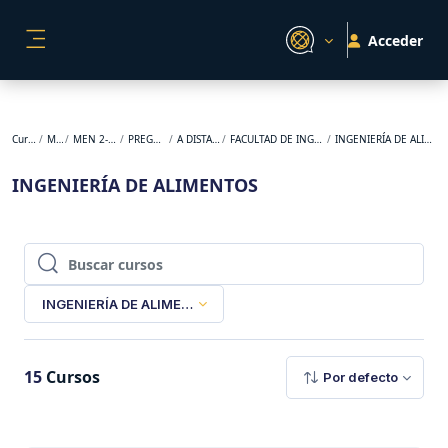
Salta al contenido principal
Acceder
PANEL LATERAL
Cursos
MEN
MEN 2-2024
PREGRADO
A DISTANCIA
FACULTAD DE INGENIERÍA
INGENIERÍA DE ALIMENTOS
INGENIERÍA DE ALIMENTOS
Buscar cursos
Buscar cursos
INGENIERÍA DE ALIMENTOS
15
Cursos
Por defecto