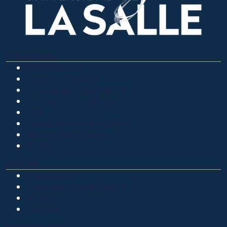
OTROS SITIOS
Admisiones
Ciencia Unisalle
Clínica de Optometría
Clínica de Veterinaria
LIAC
Laboratorio de análisis
Museo de La Salle
PQRSF
EXPLORA
Biblioteca
Calendario académico
Noticias
Eventos