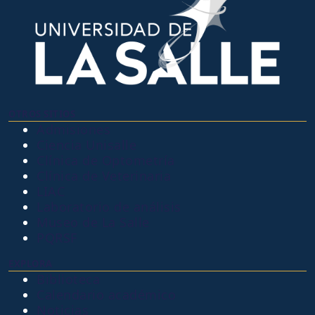
OTROS SITIOS
Admisiones
Ciencia Unisalle
Clínica de Optometría
Clínica de Veterinaria
LIAC
Laboratorio de análisis
Museo de La Salle
PQRSF
EXPLORA
Biblioteca
Calendario académico
Noticias