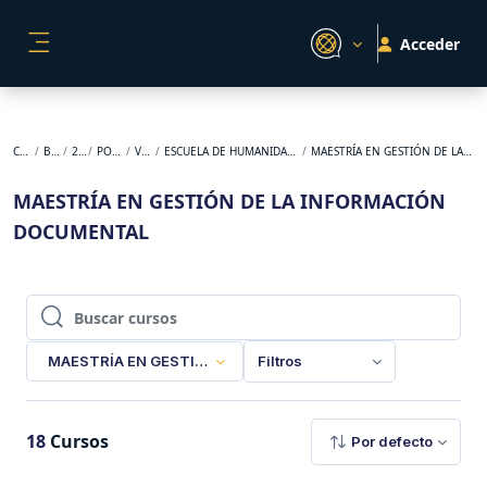
Salta al contenido principal
Acceder
PANEL LATERAL
Cursos
BACKUP
2023-2
POSGRADO
VIRTUAL
ESCUELA DE HUMANIDADES Y ESTUDIOS SOCIALES
MAESTRÍA EN GESTIÓN DE LA INFORMACIÓN DOCUMENTAL
MAESTRÍA EN GESTIÓN DE LA INFORMACIÓN
DOCUMENTAL
Buscar cursos
Buscar cursos
MAESTRÍA EN GESTIÓN DE LA INFORMACIÓN DOCUMENTAL
Filtros
18
Cursos
Por defecto