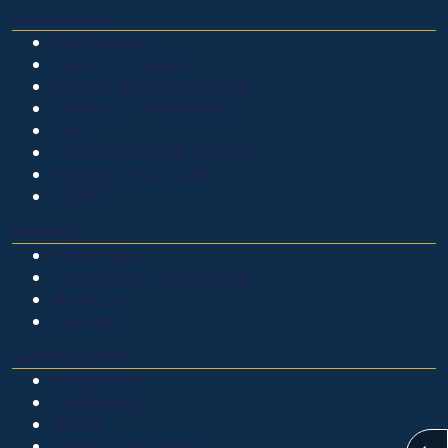
OTROS SITIOS
Admisiones
Ciencia Unisalle
Clínica de Optometría
Clínica de Veterinaria
LIAC
Laboratorio de análisis
Museo de La Salle
PQRSF
EXPLORA
Biblioteca
Calendario académico
Noticias
Eventos
NUESTRAS SEDES
Chapinero
Candelaria
Norte
Yopal - Casanare