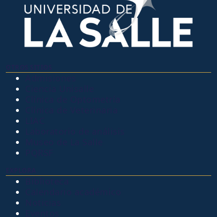
OTROS SITIOS
Admisiones
Ciencia Unisalle
Clínica de Optometría
Clínica de Veterinaria
LIAC
Laboratorio de análisis
Museo de La Salle
PQRSF
EXPLORA
Biblioteca
Calendario académico
Noticias
Eventos