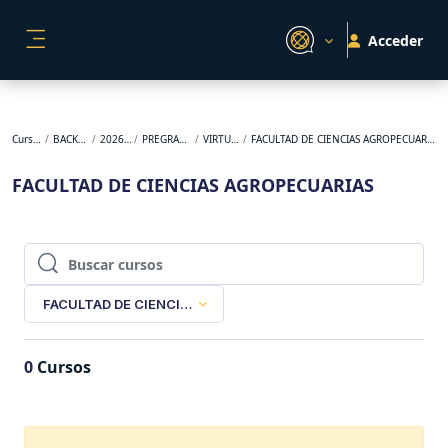
Salta al contenido principal
Acceder
PANEL LATERAL
Cursos
BACKUP
2026-1
PREGRADO
VIRTUAL
FACULTAD DE CIENCIAS AGROPECUARIAS
FACULTAD DE CIENCIAS AGROPECUARIAS
Buscar cursos
Buscar cursos
FACULTAD DE CIENCIAS AGROPECUARIAS
0
Cursos