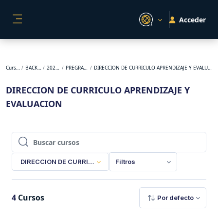
Salta al contenido principal
Acceder
PANEL LATERAL
Cursos
BACKUP
2026-1
PREGRADO
DIRECCION DE CURRICULO APRENDIZAJE Y EVALUACION
DIRECCION DE CURRICULO APRENDIZAJE Y
EVALUACION
Buscar cursos
Buscar cursos
DIRECCION DE CURRICULO APRENDIZAJE Y EVALUACION
Filtros
4
Cursos
Por defecto