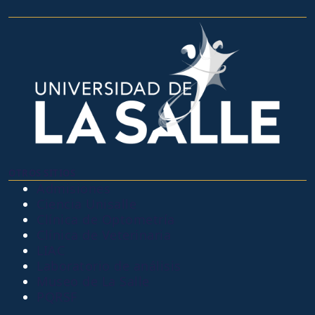
OTROS SITIOS
Admisiones
Ciencia Unisalle
Clínica de Optometría
Clínica de Veterinaria
LIAC
Laboratorio de análisis
Museo de La Salle
PQRSF