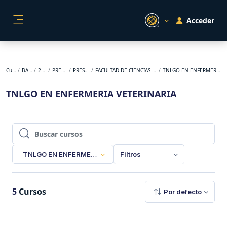
Salta al contenido principal
Acceder
PANEL LATERAL
Cursos
BACKUP
2024-2
PREGRADO
PRESENCIAL
FACULTAD DE CIENCIAS AGROPECUARIAS
TNLGO EN ENFERMERIA VETERINARIA
TNLGO EN ENFERMERIA VETERINARIA
Buscar cursos
Buscar cursos
TNLGO EN ENFERMERIA VETERINARIA
Filtros
5
Cursos
Por defecto