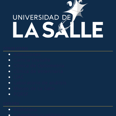
OTROS SITIOS
Admisiones
Ciencia Unisalle
Clínica de Optometría
Clínica de Veterinaria
LIAC
Laboratorio de análisis
Museo de La Salle
PQRSF
EXPLORA
Biblioteca
Calendario académico