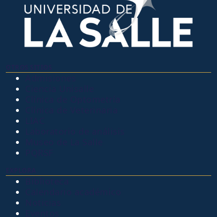
OTROS SITIOS
Admisiones
Ciencia Unisalle
Clínica de Optometría
Clínica de Veterinaria
LIAC
Laboratorio de análisis
Museo de La Salle
PQRSF
EXPLORA
Biblioteca
Calendario académico
Noticias
Eventos