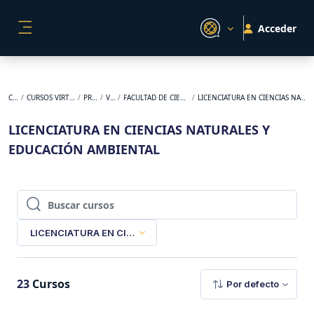
Salta al contenido principal
Acceder
PANEL LATERAL
Cursos
CURSOS VIRTUALES ORIGINALES
PREGRADO
VIRTUAL
FACULTAD DE CIENCIAS DE LA EDUCACIÓN
LICENCIATURA EN CIENCIAS NATURALES Y EDUCACIÓN AMBIENTAL
LICENCIATURA EN CIENCIAS NATURALES Y
EDUCACIÓN AMBIENTAL
Buscar cursos
Buscar cursos
LICENCIATURA EN CIENCIAS NATURALES Y EDUCACIÓN AMBI
23
Cursos
Por defecto