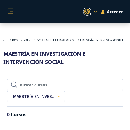
Salta al contenido principal
Acceder
PANEL LATERAL
Cursos
POSGRADO
PRESENCIAL
ESCUELA DE HUMANIDADES Y ESTUDIOS SOCIALES
MAESTRÍA EN INVESTIGACIÓN E INTERVENCIÓN SOCIAL
MAESTRÍA EN INVESTIGACIÓN E
INTERVENCIÓN SOCIAL
Buscar cursos
Buscar cursos
MAESTRÍA EN INVESTIGACIÓN E INTERVENCIÓN SOCIAL
0
Cursos