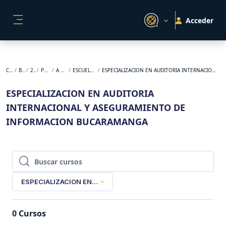
Salta al contenido principal
Acceder
PANEL LATERAL
Cursos
BACKUP
2026-1
POSGRADO
A DISTANCIA
ESCUELA DE NEGOCIOS
ESPECIALIZACION EN AUDITORIA INTERNACIONAL Y ASEGURAMIENTO DE INFORMACION BUCARAMANGA
ESPECIALIZACION EN AUDITORIA
INTERNACIONAL Y ASEGURAMIENTO DE
INFORMACION BUCARAMANGA
Buscar cursos
Buscar cursos
ESPECIALIZACION EN AUDITORIA INTERNACIONAL Y ASEGU
0
Cursos