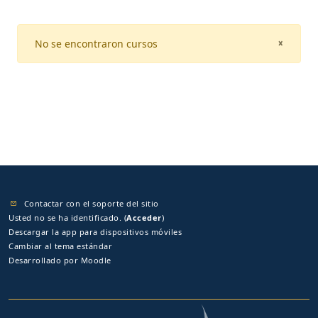
No se encontraron cursos
CLOSE
×
Contactar con el soporte del sitio
Usted no se ha identificado. (
Acceder
)
Descargar la app para dispositivos móviles
Cambiar al tema estándar
Desarrollado por
Moodle