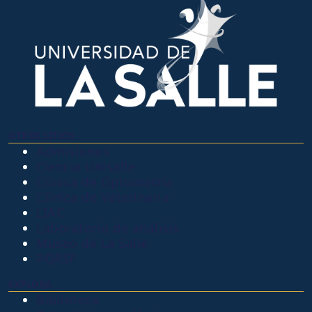
OTROS SITIOS
Admisiones
Ciencia Unisalle
Clínica de Optometría
Clínica de Veterinaria
LIAC
Laboratorio de análisis
Museo de La Salle
PQRSF
EXPLORA
Biblioteca