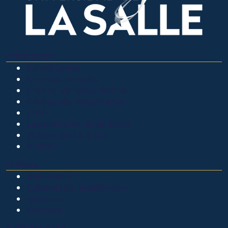
OTROS SITIOS
Admisiones
Ciencia Unisalle
Clínica de Optometría
Clínica de Veterinaria
LIAC
Laboratorio de análisis
Museo de La Salle
PQRSF
EXPLORA
Biblioteca
Calendario académico
Noticias
Eventos