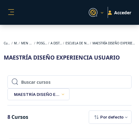
Salta al contenido principal
Acceder
PANEL LATERAL
Cursos
MEN
MEN 1-2023
POSGRADO
A DISTANCIA
ESCUELA DE NEGOCIOS
MAESTRÍA DISEÑO EXPERIENCIA USUARIO
MAESTRÍA DISEÑO EXPERIENCIA USUARIO
Buscar cursos
Buscar cursos
MAESTRÍA DISEÑO EXPERIENCIA USUARIO
8
Cursos
Por defecto