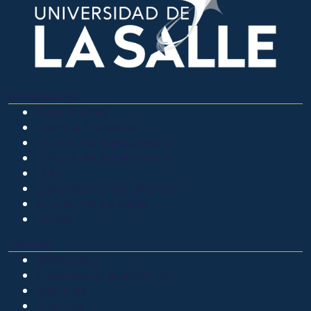
OTROS SITIOS
Admisiones
Ciencia Unisalle
Clínica de Optometría
Clínica de Veterinaria
LIAC
Laboratorio de análisis
Museo de La Salle
PQRSF
EXPLORA
Biblioteca
Calendario académico
Noticias
Eventos