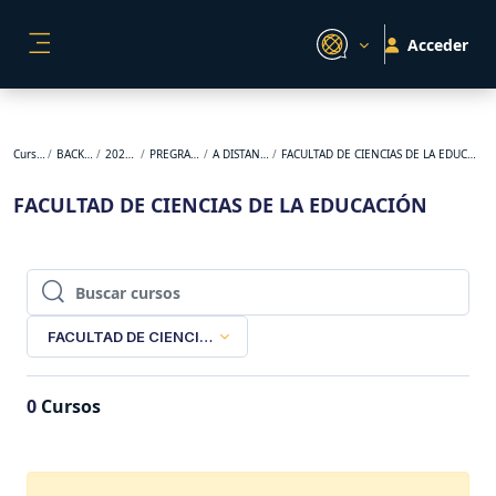
Salta al contenido principal
Acceder
PANEL LATERAL
Cursos
BACKUP
2023-1
PREGRADO
A DISTANCIA
FACULTAD DE CIENCIAS DE LA EDUCACIÓN
FACULTAD DE CIENCIAS DE LA EDUCACIÓN
Buscar cursos
Buscar cursos
FACULTAD DE CIENCIAS DE LA EDUCACIÓN
0
Cursos