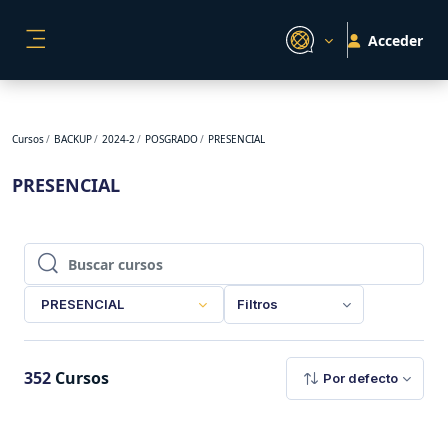
Salta al contenido principal
Acceder
PANEL LATERAL
Cursos
BACKUP
2024-2
POSGRADO
PRESENCIAL
PRESENCIAL
Buscar cursos
Buscar cursos
PRESENCIAL
Filtros
352
Cursos
Por defecto