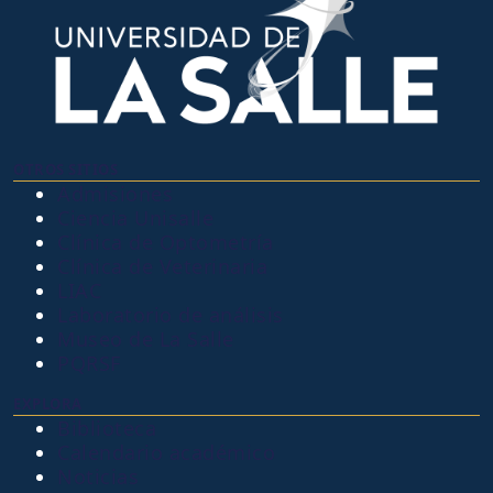
OTROS SITIOS
Admisiones
Ciencia Unisalle
Clínica de Optometría
Clínica de Veterinaria
LIAC
Laboratorio de análisis
Museo de La Salle
PQRSF
EXPLORA
Biblioteca
Calendario académico
Noticias