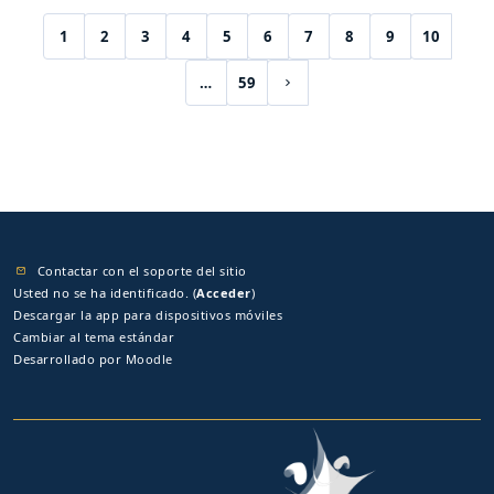
1
2
3
4
5
6
7
8
9
10
(current)
…
59
Siguiente página
Contactar con el soporte del sitio
Usted no se ha identificado. (
Acceder
)
Descargar la app para dispositivos móviles
Cambiar al tema estándar
Desarrollado por
Moodle