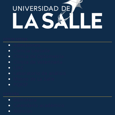
OTROS SITIOS
Admisiones
Ciencia Unisalle
Clínica de Optometría
Clínica de Veterinaria
LIAC
Laboratorio de análisis
Museo de La Salle
PQRSF
EXPLORA
Biblioteca
Calendario académico
Noticias