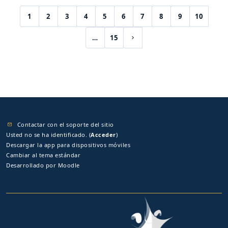
1
2
3
4
5
6
7
8
9
10
(current)
…
15
Siguiente página
Contactar con el soporte del sitio
Usted no se ha identificado. (
Acceder
)
Descargar la app para dispositivos móviles
Cambiar al tema estándar
Desarrollado por
Moodle