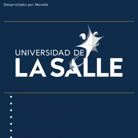
Desarrollado por
Moodle
OTROS SITIOS
Admisiones
Ciencia Unisalle
Clínica de Optometría
Clínica de Veterinaria
LIAC
Laboratorio de análisis
Museo de La Salle