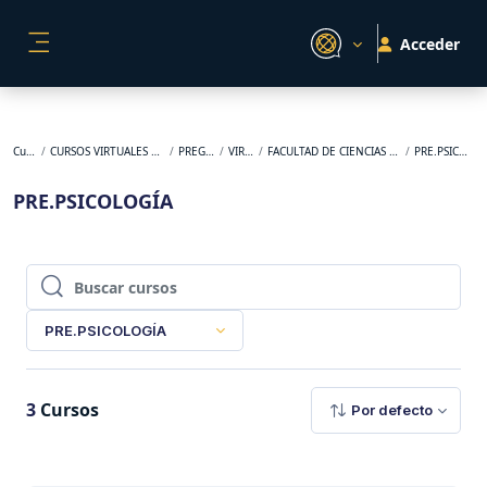
Salta al contenido principal
Acceder
PANEL LATERAL
Cursos
CURSOS VIRTUALES ORIGINALES
PREGRADO
VIRTUAL
FACULTAD DE CIENCIAS DE LA SALUD
PRE.PSICOLOGÍA
PRE.PSICOLOGÍA
Buscar cursos
Buscar cursos
PRE.PSICOLOGÍA
3
Cursos
Por defecto