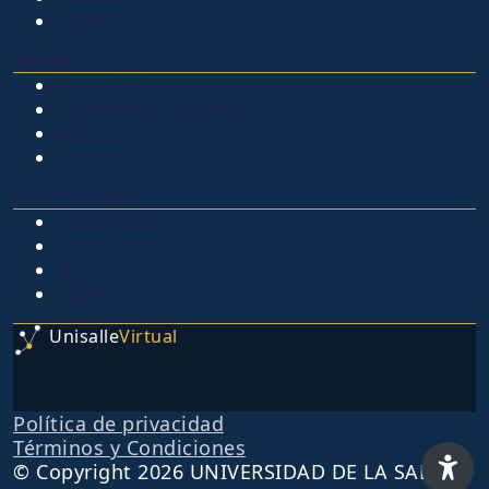
PQRSF
EXPLORA
Biblioteca
Calendario académico
Noticias
Eventos
NUESTRAS SEDES
Chapinero
Candelaria
Norte
Yopal - Casanare
Unisalle
Virtual
Política de privacidad
Términos y Condiciones
© Copyright 2026 UNIVERSIDAD DE LA SALLE